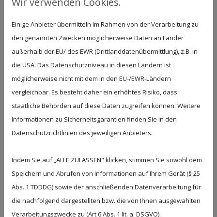
Wir verwenden Cookies.
erfolgt die Datenverarbeitung zusätzlich auf
Grundlage von § 25 Abs. 1 TDDDG. Die jeweilige
Einige Anbieter übermitteln im Rahmen von der Verarbeitung zu
Einwilligung ist jederzeit widerrufbar. Sind Ihre Daten
den genannten Zwecken möglicherweise Daten an Länder
außerhalb der EU/ des EWR (Drittlanddatenübermittlung), z.B. in
zur Vertragserfüllung oder zur Durchführung
die USA. Das Datenschutzniveau in diesen Ländern ist
vorvertraglicher Maßnahmen erforderlich,
möglicherweise nicht mit dem in den EU-/EWR-Ländern
verarbeiten wir Ihre Daten auf Grundlage des Art. 6
vergleichbar. Es besteht daher ein erhöhtes Risiko, dass
Abs. 1 lit. b DS-GVO. Des Weiteren verarbeiten wir Ihre
staatliche Behörden auf diese Daten zugreifen können. Weitere
Daten, sofern diese zur Erfüllung einer rechtlichen
Informationen zu Sicherheitsgarantien finden Sie in den
Verpflichtung erforderlich sind, auf Grundlage von
Datenschutzrichtlinien des jeweiligen Anbieters.
Art. 6 Abs. 1 lit. c DS-GVO. Die Datenverarbeitung kann
ferner auf Grundlage unseres berechtigten Interesses
Indem Sie auf „ALLE ZULASSEN" klicken, stimmen Sie sowohl dem
nach Art. 6 Abs. 1 lit. f DS-GVO erfolgen. Über die
Speichern und Abrufen von Informationen auf Ihrem Gerät (§ 25
jeweils im Einzelfall einschlägigen Rechtsgrundlagen
Abs. 1 TDDDG) sowie der anschließenden Datenverarbeitung für
wird in den folgenden Absätzen dieser
die nachfolgend dargestellten bzw. die von Ihnen ausgewählten
Datenschutzerklärung informiert.
Verarbeitungszwecke zu (Art 6 Abs. 1 lit. a. DSGVO).