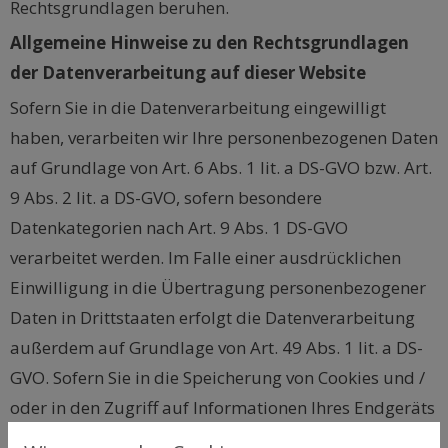
Rechtsgrundlagen beruhen.
Allgemeine Hinweise zu den Rechtsgrundlagen
der Datenverarbeitung auf dieser Website
Sofern Sie in die Datenverarbeitung eingewilligt
haben, verarbeiten wir Ihre personenbezogenen Daten
auf Grundlage von Art. 6 Abs. 1 lit. a DS-GVO bzw. Art.
9 Abs. 2 lit. a DS-GVO, sofern besondere
Datenkategorien nach Art. 9 Abs. 1 DS-GVO
verarbeitet werden. Im Falle einer ausdrücklichen
Einwilligung in die Übertragung personenbezogener
Daten in Drittstaaten erfolgt die Datenverarbeitung
außerdem auf Grundlage von Art. 49 Abs. 1 lit. a DS-
GVO. Sofern Sie in die Speicherung von Cookies und /
oder in den Zugriff auf Informationen Ihres Endgeräts
(z. B. via Device-Fingerprinting) eingewilligt haben,