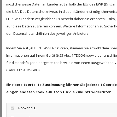
Linksetzung auf eventuelle Rechtsverstöße überprüft
möglicherweise Daten an Länder außerhalb der EU/ des EWR (Drittland
und waren im Zeitpunkt der Linksetzung frei von
die USA. Das Datenschutzniveau in diesen Ländern ist möglicherweise
rechtswidrigen Inhalten. Eine ständige inhaltliche
EU-/EWR-Ländern vergleichbar. Es besteht daher ein erhöhtes Risiko,
Überprüfung der externen Links ist ohne konkrete
auf diese Daten zugreifen können. Weitere Informationen zu Sicherhe
Anhaltspunkte einer Rechtsverletzung nicht möglich.
den Datenschutzrichtlinien des jeweiligen Anbieters.
Bei direkten oder indirekten Verlinkungen auf die
Webseiten Dritter, die außerhalb unseres
Indem Sie auf „ALLE ZULASSEN" klicken, stimmen Sie sowohl dem Spe
Verantwortungsbereichs liegen, würde eine
Informationen auf Ihrem Gerät (§ 25 Abs. 1 TDDDG) sowie der anschl
für die nachfolgend dargestellten bzw. die von Ihnen ausgewählten 
Haftungsverpflichtung ausschließlich in dem Fall nur
6 Abs. 1 lit. a. DSGVO).
bestehen, wenn wir von den Inhalten Kenntnis
erlangen und es uns technisch möglich und zumutbar
Eine bereits erteilte Zustimmung können Sie jederzeit über de
wäre, die Nutzung im Falle rechtswidriger Inhalte zu
eingeblendeten Cookie-Button für die Zukunft widerrufen.
verhindern.
Werden uns Rechtsverletzungen bekannt, werden die
Notwendig
externen Links durch uns unverzüglich entfernt.