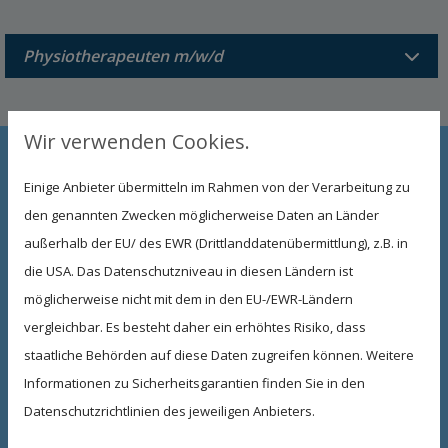
Physiotherapeuten m/w/d
Wir verwenden Cookies.
Interesse? Dann freuen wir uns über eine
Einige Anbieter übermitteln im Rahmen von der Verarbeitung zu
telefonische, schriftliche oder auch
den genannten Zwecken möglicherweise Daten an Länder
persönliche Bewerbung.
außerhalb der EU/ des EWR (Drittlanddatenübermittlung), z.B. in
die USA. Das Datenschutzniveau in diesen Ländern ist
Bitte übersende uns Deine aussagekräftigen
möglicherweise nicht mit dem in den EU-/EWR-Ländern
Bewerbungsunterlagen per E-Mail an:
vergleichbar. Es besteht daher ein erhöhtes Risiko, dass
therapiezentrumlurk@gmx.de
staatliche Behörden auf diese Daten zugreifen können. Weitere
Bei Fragen erreichst Du uns hier:
Informationen zu Sicherheitsgarantien finden Sie in den
Therapiezentrum Theo Lurk
Datenschutzrichtlinien des jeweiligen Anbieters.
Hauptstr. 28