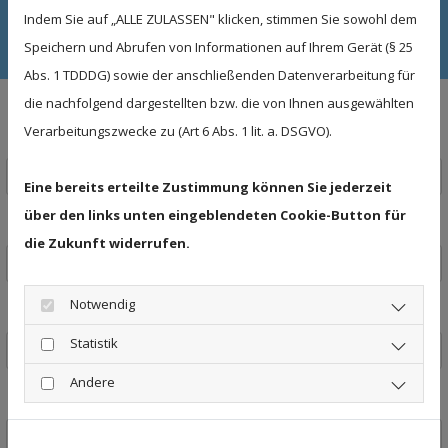
77731 Willstätt
Indem Sie auf „ALLE ZULASSEN" klicken, stimmen Sie sowohl dem
Telefon: (0 78 52) 1817
Speichern und Abrufen von Informationen auf Ihrem Gerät (§ 25
Abs. 1 TDDDG) sowie der anschließenden Datenverarbeitung für
die nachfolgend dargestellten bzw. die von Ihnen ausgewählten
Bewerbung
Verarbeitungszwecke zu (Art 6 Abs. 1 lit. a. DSGVO).
Eine bereits erteilte Zustimmung können Sie jederzeit
über den links unten eingeblendeten Cookie-Button für
die Zukunft widerrufen.
Notwendig
Statistik
Andere