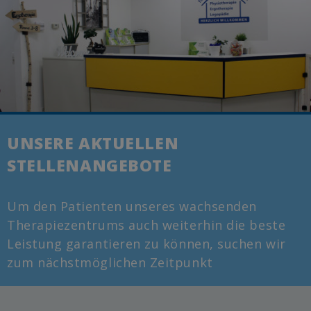
UNSERE AKTUELLEN
STELLENANGEBOTE
Um den Patienten unseres wachsenden
Therapiezentrums auch weiterhin die beste
Leistung garantieren zu können, suchen wir
zum nächstmöglichen Zeitpunkt